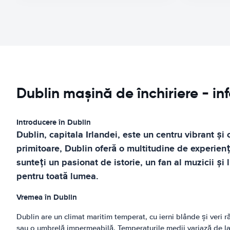
Dublin mașină de închiriere - in
Introducere în Dublin
Dublin, capitala Irlandei, este un centru vibrant ș
primitoare, Dublin oferă o multitudine de experiențe,
sunteți un pasionat de istorie, un fan al muzicii și 
pentru toată lumea.
Vremea în Dublin
Dublin are un climat maritim temperat, cu ierni blânde și veri 
sau o umbrelă impermeabilă. Temperaturile medii variază de la 4