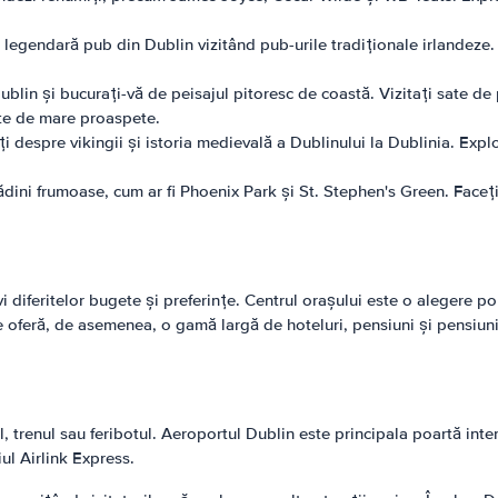
 legendară pub din Dublin vizitând pub-urile tradiționale irlandeze.
Dublin și bucurați-vă de peisajul pitoresc de coastă. Vizitați sate d
cte de mare proaspete.
ți despre vikingii și istoria medievală a Dublinului la Dublinia. Exp
ădini frumoase, cum ar fi Phoenix Park și St. Stephen's Green. Faceți
i diferitelor bugete și preferințe. Centrul orașului este o alegere p
 oferă, de asemenea, o gamă largă de hoteluri, pensiuni și pensiuni.
l, trenul sau feribotul. Aeroportul Dublin este principala poartă inte
iul Airlink Express.