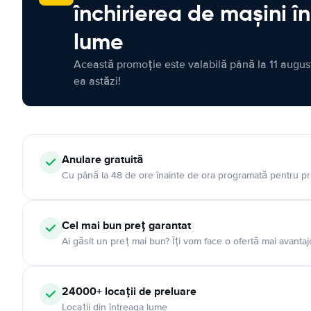
închirierea de mașini î
lume
Această promoție este valabilă până la 11 august
ea astăzi!
Anulare gratuită
Cu până la 48 de ore înainte de ora programată pentru pr
Cel mai bun preț garantat
Ai găsit un preț mai bun? Îți vom face o ofertă mai avantaj
24000+ locații de preluare
Locații din întreaga lume