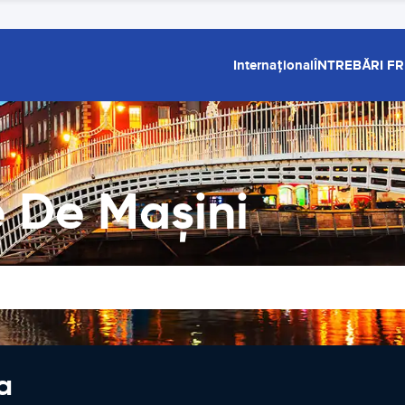
Internațional
ÎNTREBĂRI F
e De Maşini
a