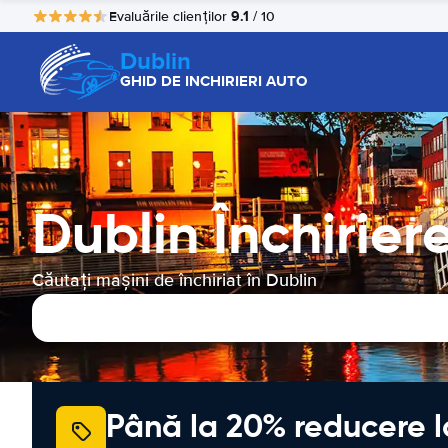
9.1
Evaluările clienților
/ 10
Dublin
GHID DE INCHIRIERI AUTO
Dublin Închirier
Căutați mașini de închiriat în Dublin
Până la 20% reducere l