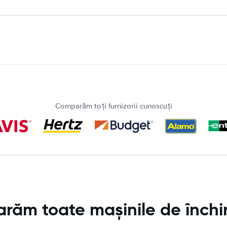
Comparăm toți furnizorii cunoscuți
ăm toate mașinile de închir