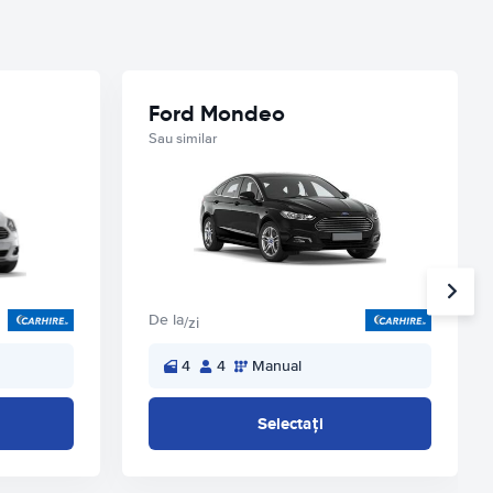
Ford Mondeo
Sau similar
De la
/zi
4
4
Manual
Selectați