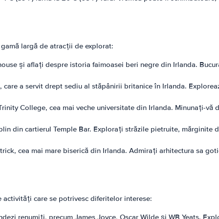
gamă largă de atracții de explorat:
se și aflați despre istoria faimoasei beri negre din Irlanda. Bucur
 care a servit drept sediu al stăpânirii britanice în Irlanda. Explor
l Trinity College, cea mai veche universitate din Irlanda. Minunați-v
in din cartierul Temple Bar. Explorați străzile pietruite, mărginite d
trick, cea mai mare biserică din Irlanda. Admirați arhitectura sa goti
ctivități care se potrivesc diferitelor interese:
rlandezi renumiți, precum James Joyce, Oscar Wilde și WB Yeats. Explor