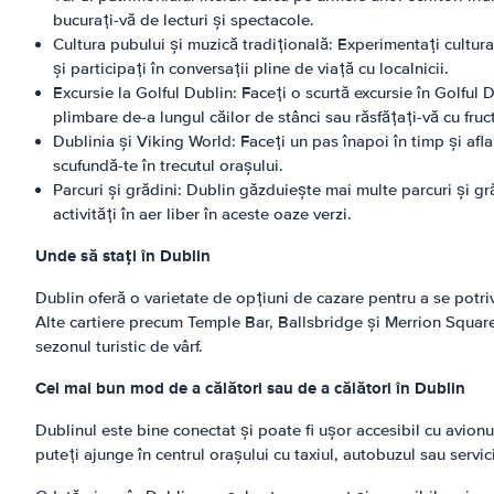
bucurați-vă de lecturi și spectacole.
Cultura pubului și muzică tradițională: Experimentați cultura
și participați în conversații pline de viață cu localnicii.
Excursie la Golful Dublin: Faceți o scurtă excursie în Golful 
plimbare de-a lungul căilor de stânci sau răsfățați-vă cu fru
Dublinia și Viking World: Faceți un pas înapoi în timp și afla
scufundă-te în trecutul orașului.
Parcuri și grădini: Dublin găzduiește mai multe parcuri și gr
activități în aer liber în aceste oaze verzi.
Unde să stați în Dublin
Dublin oferă o varietate de opțiuni de cazare pentru a se potriv
Alte cartiere precum Temple Bar, Ballsbridge și Merrion Square
sezonul turistic de vârf.
Cel mai bun mod de a călători sau de a călători în Dublin
Dublinul este bine conectat și poate fi ușor accesibil cu avionu
puteți ajunge în centrul orașului cu taxiul, autobuzul sau servic