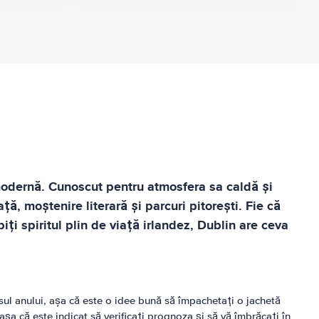
a modernă. Cunoscut pentru atmosfera sa caldă și
ță, moștenire literară și parcuri pitorești. Fie că
biți spiritul plin de viață irlandez, Dublin are ceva
rsul anului, așa că este o idee bună să împachetați o jachetă
șa că este indicat să verificați prognoza și să vă îmbrăcați în