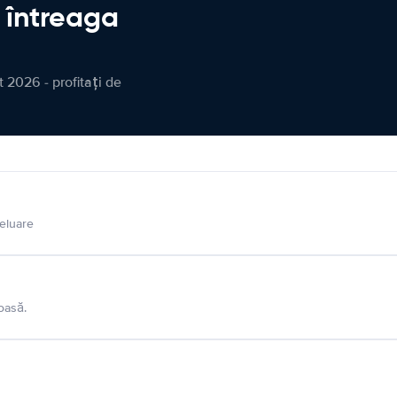
n întreaga
 2026 - profitați de
eluare
oasă.