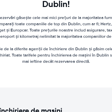
Dublin!
zervări găsește cele mai mici prețuri de la majoritatea furni
parați toate companiile de top din Dublin, cum ar fi; Hertz, 
et și Europcar. Toate prețurile noastre includ asigurare, tax
roport și kilometraj nelimitat la majoritatea companiilor de 
de la diferite agenții de închiriere din Dublin și găsim ce
hiriat. Toate tarifele pentru închirierea de mașini în Dublin
mai ieftine decât rezervarea directă.
închiriere de mașini