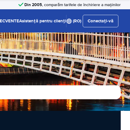
Din 2005
, comparăm tarifele de închiriere a mașinilor
RECVENTE
Asistență pentru clienți
(RO)
Conectați-vă