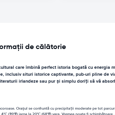
formații de călătorie
i cultural care îmbină perfect istoria bogată cu energi
 inclusiv situri istorice captivante, pub-uri pline de via
literaturii irlandeze sau pur și simplu doriți să vă absor
răcoroase. Orașul se confruntă cu precipitații moderate pe tot parcu
°C (39°F) iarna la 20°C (68°F) vara. Vremea poate fi schimbătoare, a