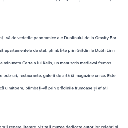
ați-vă de vederile panoramice ale Dublinului de la Gravity Bar
ează apartamentele de stat, plimbă-te prin Grădinile Dubh Linn
ă de minunata Carte a lui Kells, un manuscris medieval frumos
e pub-uri, restaurante, galerii de artă și magazine unice. Este
că uimitoare, plimbați-vă prin grădinile frumoase și aflați
ați repere literare, vizitați muzee dedicate autorilor celebri și