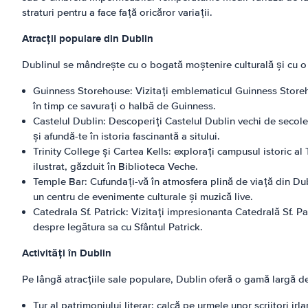
straturi pentru a face față oricăror variații.
Atracții populare din Dublin
Dublinul se mândrește cu o bogată moștenire culturală și cu o 
Guinness Storehouse: Vizitați emblematicul Guinness Storehou
în timp ce savurați o halbă de Guinness.
Castelul Dublin: Descoperiți Castelul Dublin vechi de secole,
și afundă-te în istoria fascinantă a sitului.
Trinity College și Cartea Kells: explorați campusul istoric a
ilustrat, găzduit în Biblioteca Veche.
Temple Bar: Cufundați-vă în atmosfera plină de viață din Dubl
un centru de evenimente culturale și muzică live.
Catedrala Sf. Patrick: Vizitați impresionanta Catedrală Sf. Pa
despre legătura sa cu Sfântul Patrick.
Activități în Dublin
Pe lângă atracțiile sale populare, Dublin oferă o gamă largă de a
Tur al patrimoniului literar: calcă pe urmele unor scriitori i