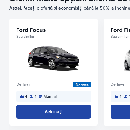
Astfel, faceți o ofertă și economisiți până la 50% la închiri
Ford Focus
Ford Fi
Sau similar
Sau similar
De la
De la
/zi
/zi
4
4
Manual
4
Selectați