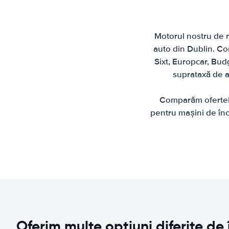
Motorul nostru de re
auto din Dublin. Com
Sixt, Europcar, Budg
suprataxă de ae
Comparăm ofertele 
pentru mașini de înc
Oferim multe opțiuni diferite de 