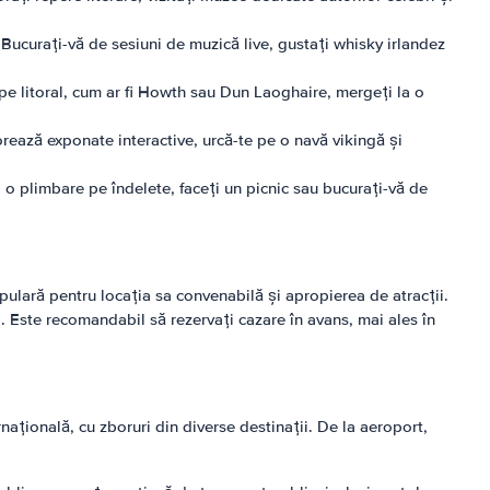
 Bucurați-vă de sesiuni de muzică live, gustați whisky irlandez
e pe litoral, cum ar fi Howth sau Dun Laoghaire, mergeți la o
lorează exponate interactive, urcă-te pe o navă vikingă și
 o plimbare pe îndelete, faceți un picnic sau bucurați-vă de
opulară pentru locația sa convenabilă și apropierea de atracții.
 Este recomandabil să rezervați cazare în avans, mai ales în
rnațională, cu zboruri din diverse destinații. De la aeroport,