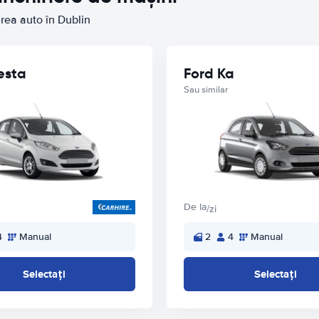
erea auto în Dublin
esta
Ford Ka
Sau similar
De la
/zi
4
Manual
2
4
Manual
Selectați
Selectați