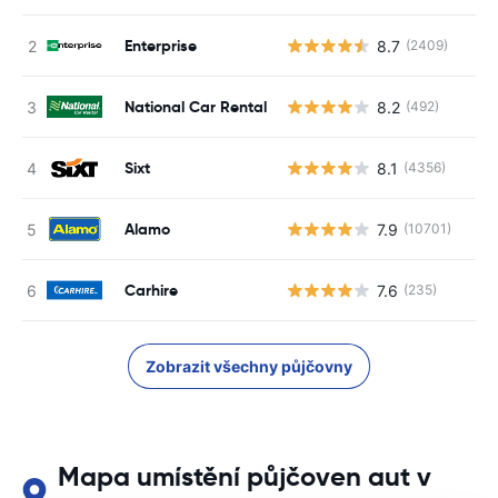
Enterprise
8.7
(2409)
National Car Rental
8.2
(492)
Sixt
8.1
(4356)
Alamo
7.9
(10701)
Carhire
7.6
(235)
Zobrazit všechny půjčovny
Mapa umístění půjčoven aut v