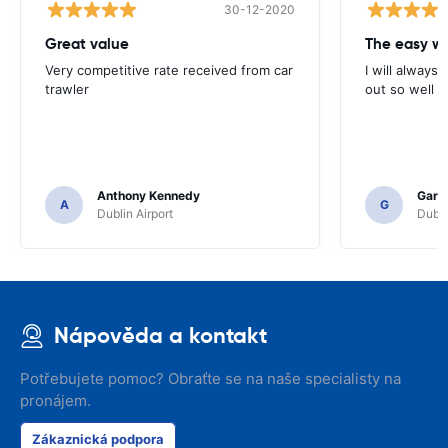
30-12-2020
Great value
Very competitive rate received from car
I will always 
trawler
out so well 
Anthony Kennedy
Gary 
A
G
Dublin Airport
Dubli
Nápověda a kontakt
Potřebujete pomoc? Obraťte se na naše specialisty na
pronájem.
Zákaznická podpora