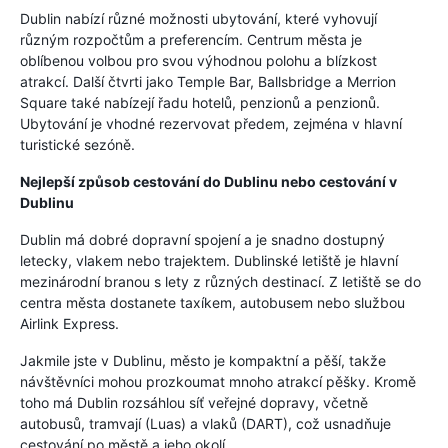
Dublin nabízí různé možnosti ubytování, které vyhovují
různým rozpočtům a preferencím. Centrum města je
oblíbenou volbou pro svou výhodnou polohu a blízkost
atrakcí. Další čtvrti jako Temple Bar, Ballsbridge a Merrion
Square také nabízejí řadu hotelů, penzionů a penzionů.
Ubytování je vhodné rezervovat předem, zejména v hlavní
turistické sezóně.
Nejlepší způsob cestování do Dublinu nebo cestování v
Dublinu
Dublin má dobré dopravní spojení a je snadno dostupný
letecky, vlakem nebo trajektem. Dublinské letiště je hlavní
mezinárodní branou s lety z různých destinací. Z letiště se do
centra města dostanete taxíkem, autobusem nebo službou
Airlink Express.
Jakmile jste v Dublinu, město je kompaktní a pěší, takže
návštěvníci mohou prozkoumat mnoho atrakcí pěšky. Kromě
toho má Dublin rozsáhlou síť veřejné dopravy, včetně
autobusů, tramvají (Luas) a vlaků (DART), což usnadňuje
cestování po městě a jeho okolí.