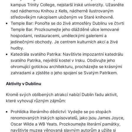
kampus Trinity College, nejstarší irské univerzity. Užasněte
nad nádhernou Knihou z Kells, nádherně ilustrovaným
středověkým rukopisem uloženým ve Staré knihovně.
Temple Bar: Ponořte se do živé atmosféry Dublinu ve čtvrti
Temple Bar. Prozkoumejte jeho dlážděné ulice lemované
hospodami, restauracemi, uměleckými galeriemi a
jedinečnými obchody. Je centrem kulturních akcí a živé
hudby.
Katedrála svatého Patrika: Navštivte impozantní katedrálu
svatého Patrika, největší kostel v Irsku. Obdivujte jeho
ohromující gotickou architekturu, procházejte se krásnými
zahradami a zjistěte o jeho spojení se Svatým Patrikem.
Aktivity v Dublinu
Kromě svých oblíbených atrakcí nabízí Dublin řadu aktivit,
které vyhovují různým zájmům:
Prohlídka literárního dědictví: Vydejte se po stopách
renomovaných irských spisovatelů, jako jsou James Joyce,
Oscar Wilde a WB Yeats. Prozkoumejte literární památky,
navštivte muzea věnovaná slavným autorům a užijte si