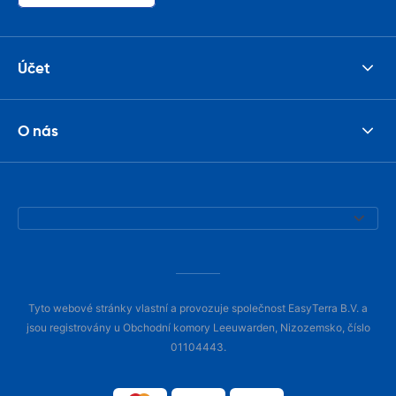
Účet
O nás
Tyto webové stránky vlastní a provozuje společnost EasyTerra B.V. a
jsou registrovány u Obchodní komory Leeuwarden, Nizozemsko, číslo
01104443.