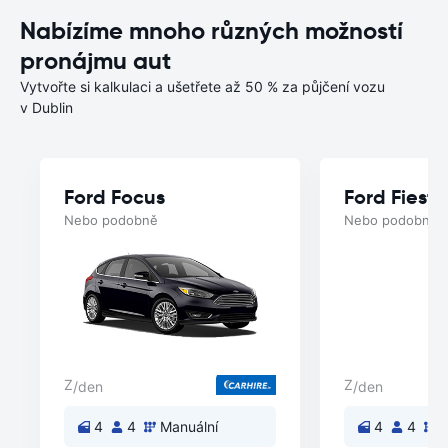
Nabízíme mnoho různých možností
pronájmu aut
Vytvořte si kalkulaci a ušetřete až 50 % za půjčení vozu
v Dublin
Ford Focus
Ford Fiesta
Nebo podobně
Nebo podobně
Z
Z
/den
/den
4
4
Manuální
4
4
M