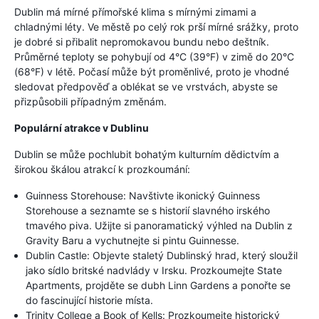
Dublin má mírné přímořské klima s mírnými zimami a
chladnými léty. Ve městě po celý rok prší mírné srážky, proto
je dobré si přibalit nepromokavou bundu nebo deštník.
Průměrné teploty se pohybují od 4°C (39°F) v zimě do 20°C
(68°F) v létě. Počasí může být proměnlivé, proto je vhodné
sledovat předpověď a oblékat se ve vrstvách, abyste se
přizpůsobili případným změnám.
Populární atrakce v Dublinu
Dublin se může pochlubit bohatým kulturním dědictvím a
širokou škálou atrakcí k prozkoumání:
Guinness Storehouse: Navštivte ikonický Guinness
Storehouse a seznamte se s historií slavného irského
tmavého piva. Užijte si panoramatický výhled na Dublin z
Gravity Baru a vychutnejte si pintu Guinnesse.
Dublin Castle: Objevte staletý Dublinský hrad, který sloužil
jako sídlo britské nadvlády v Irsku. Prozkoumejte State
Apartments, projděte se dubh Linn Gardens a ponořte se
do fascinující historie místa.
Trinity College a Book of Kells: Prozkoumejte historický