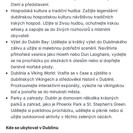
čtení a představení.
Hospodská kultura a tradiční hudba: Zažijte legendární
dublinskou hospodskou kulturu návštěvou tradičních
irských hospod. Užijte si živou hudbu, ochutnejte irskou
whisky a zapojte se do živých rozhovorů s místními
obyvateli.
Výlet do Dublin Bay: Udělejte si krátký výlet do Dublinského
zálivu a užijte si malebnou pobřežní scenérii. Navštivte
přímořské vesnice jako Howth nebo Dun Laoghaire, vydejte
se na procházku po stezkách k útesům nebo si dopřejte
čerstvé mořské plody.
Dublinia a Viking World: Vraťte se v čase a zjistěte o
dublinských Vikingech a středověké historii v Dublinii.
Prozkoumejte interaktivní exponáty, vylezte na vikingskou
loď a ponořte se do minulosti města.
Parky a zahrady: Dublin je domovem několika krásných
parků a zahrad, jako je Phoenix Park a St. Stephen's Green.
Udělejte si poklidnou procházku, udělejte si piknik nebo si
užijte outdoorové aktivity v těchto zelených oázách.
Kde se ubytovat v Dublinu