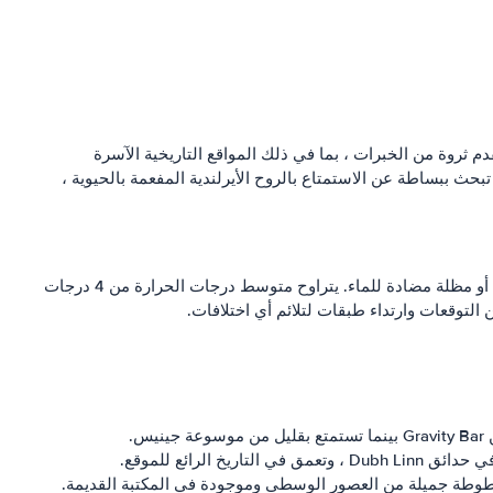
دم ثروة من الخبرات ، بما في ذلك المواقع التاريخية الآسرة
تبحث ببساطة عن الاستمتاع بالروح الأيرلندية المفعمة بالحيوية ،
تتمتع دبلن بمناخ بحري معتدل ، مع شتاء معتدل وصيف بارد. تشهد المدينة هطول أمطار معتدلة على مدار العام ، لذلك من الجيد أن تحزم سترة أو مظلة مضادة للماء. يتراوح متوسط درجات الحرارة من 4 درجات
.
 مخطوطة جميلة من العصور الوسطى وموجودة في المكتبة القديمة.