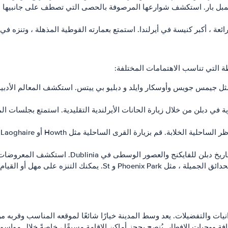
تمبل بار. استكشف شوارعها المرصوفة بالحصى التي تصطف على جانبيها الح
لرائعة ، أكبر كنيسة في أيرلندا. استمتع بعمارته القوطية المذهلة ، وتنزه ف
 التي تناسب الاهتمامات المختلفة:
 مثل جيمس جويس وأوسكار وايلد و دبليو بي ييتس. استكشف المعالم الأدبي
ية في دبلن من خلال زيارة الحانات الأيرلندية التقليدية. استمتع بجلسات
المتنزهات والحدائق: دبلن هي موطن للعديد من المتنزهات والحدائق ال