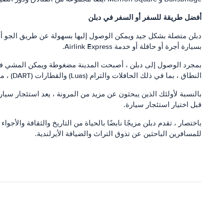
أفضل طريقة للسفر أو السفر في دبلن
دبلن متصلة بشكل جيد ويمكن الوصول إليها بسهولة عن طريق الجو أو ا
بسيارة أجرة أو حافلة أو خدمة Airlink Express.
بمجرد الوصول إلى دبلن ، أصبحت المدينة مضغوطة ويمكن المشي فيها
النطاق ، بما في ذلك الحافلات والترام (Luas) والقطارات (DART) ، مما يجعلها مريحة للسفر داخل المدينة والمناطق المحيطة بها.
بالنسبة لأولئك الذين يبحثون عن مزيد من المرونة ، يعد استئجار سيا
قبل اختيار استئجار سيارة.
باختصار ، تقدم دبلن مزيجًا نابضًا بالحياة من التاريخ والثقافة والأ
للمسافرين الباحثين عن تذوق التراث والضيافة الأيرلندية.