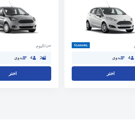
من
/اليوم
4
يدوي
2
4
يدوي
اختر
اختر