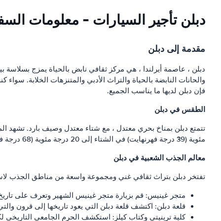
دبلن تأجير السيارات - معلومات السف
مقدمة إلى دبلن
دبلن ، عاصمة أيرلندا ، هي مركز ثقافي نابض بالحياة يمزج بسلاسة بين 
والحانات النابضة بالحياة والتراث الأدبي والمتنزهات الخلابة. سواء 
فإن دبلن لديها ما يناسب الجميع.
الطقس في دبلن
مئوية (39 درجة فهرنهايت) في الشتاء إلى 20 درجة مئوية (68 درجة فهرنهايت) في الصيف. يمكن أن يكون الطقس متغيرًا ، لذا يُنصح بالتحقق من التوقعات وارتداء طبقات لتلائم أي اختلافات.
معالم الجذب الشعبية في دبلن
تفتخر دبلن بتراث ثقافي غني ومجموعة واسعة من مناطق الجذب لاس
متجر غينيس: قم بزيارة متجر غينيس الشهير وتعرف على تاريخ البيرة المظلمة الشهيرة 
قلعة دبلن: اكتشف قلعة دبلن التي يعود تاريخها إلى قرون والتي كانت مقراً للحكم البريطاني في أ
كلية ترينيتي وكتاب كيلز: استكشف الحرم الجامعي التاريخي لك