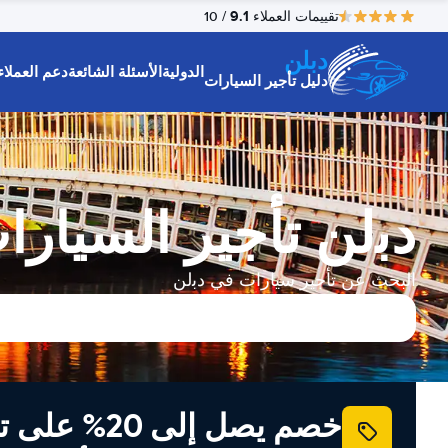
9.1
تقييمات العملاء
/ 10
دبلن
الدولية
الأسئلة الشائعة
دعم العملاء
دليل تأجير السيارات
دﺑلن تأجير السيارا
البحث عن تأجير سيارات في دﺑلن
خصم يصل إلى 20% ع