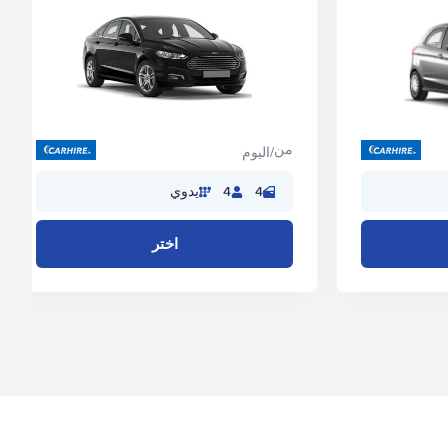
من
/اليوم
4
4
يدوي
اختر