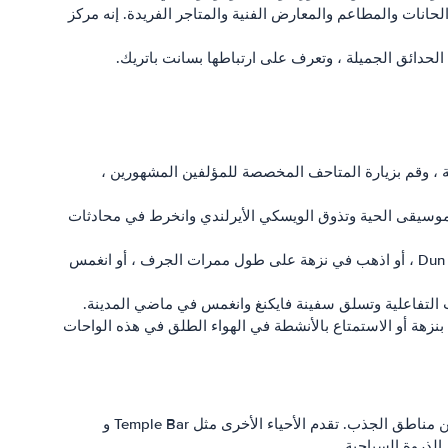
انات والمطاعم والمعارض الفنية والمتاجر الفريدة. إنه مركز
ي الحدائق الجميلة ، وتعرف على ارتباطها بسانت باتريك.
ة ، وقم بزيارة المتاحف المخصصة للمؤلفين المشهورين ،
 الموسيقى الحية وتذوق الويسكي الأيرلندي وانخرط في محادثات
رحلة دبلن باي: قم برحلة قصيرة إلى خليج دبلن واستمتع بالمناظر الساحلية الخلابة. قم بزيارة القرى الساحلية مثل Howth أو Dun Laoghaire ، أو اذهب في نزهة على طول ممرات الجرف ، أو انغمس
جميلة ، مثل Phoenix Park و St. يمكنك التنزه على مهل أو القيام بنزهة أو الاستمتاع بالأنشطة في الهواء الطلق في هذه الواحات
تقدم دبلن مجموعة متنوعة من خيارات الإقامة لتناسب مختلف الميزانيات والتفضيلات. يعد وسط المدينة خيارًا شائعًا لموقعه المناسب وقربه من مناطق الجذب. تقدم الأحياء الأخرى مثل Temple Bar و