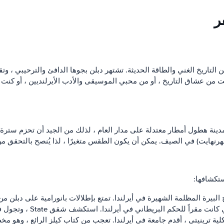
ر
التاريخ الغني والطاقة الحديثة. تشتهر دبلن بجوها الدافئ والترحيبي ، وتق
كنت من عشاق التاريخ ، أو من محبي الموسيقى والأدب الأيرلنديين ، أو كنت 
تكشافها:
في أيرلندا. تمتع بإطلالات بانورامية على دبلن من Gravity Bar بينما تستمتع بقليل من موسوعة جينيس
يرلندا. استكشف شقق State ، وتجول في حدائق Dubh Linn ، وتعمق في التاريخ الرائع للموقع.
لية ترينيتي ، أقدم جامعة في أيرلندا. تعجب من كتاب كيلز الرائع ، وهو