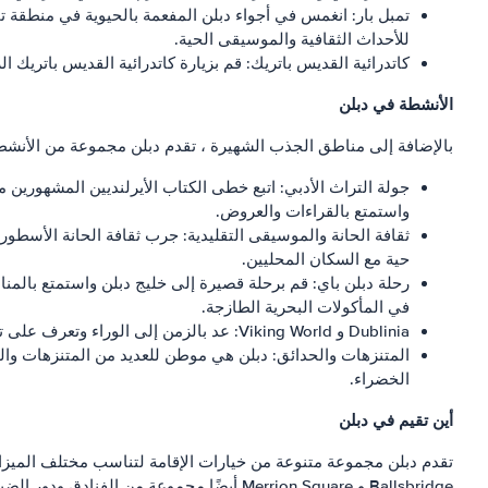
تمبل بار: انغمس في أجواء دبلن المفعمة بالحيوية في منطقة 
للأحداث الثقافية والموسيقى الحية.
كاتدرائية القديس باتريك: قم بزيارة كاتدرائية القديس باتريك ا
الأنشطة في دبلن
بالإضافة إلى مناطق الجذب الشهيرة ، تقدم دبلن مجموعة من الأنشطة
جولة التراث الأدبي: اتبع خطى الكتاب الأيرلنديين المشهورين
واستمتع بالقراءات والعروض.
ثقافة الحانة والموسيقى التقليدية: جرب ثقافة الحانة الأسطور
حية مع السكان المحليين.
في المأكولات البحرية الطازجة.
Dublinia و Viking World: عد بالزمن إلى الوراء وتعرف على تاريخ دبلن للفايكنج والعصور الوسطى في Dublinia. استكشف المعروضات التفاعلية وتسلق سفينة فايكنغ وانغمس في ماضي المدينة.
الخضراء.
أين تقيم في دبلن
Ballsbridge و Merrion Square أيضًا مجموعة من الفنادق ودور الضيافة ووجبات الإفطار. يُنصح بحجز أماكن الإقامة مسبقًا ، خاصةً خلال مواسم الذروة السياحية.