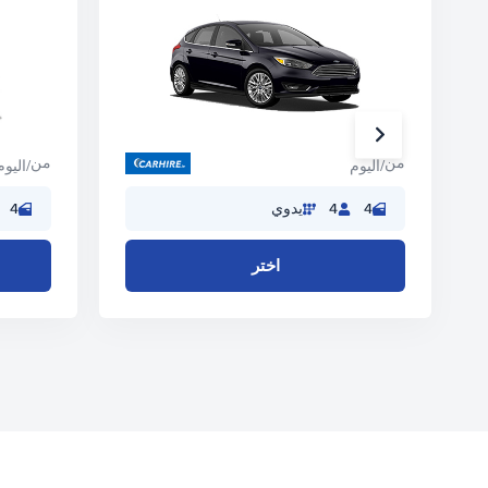
من
من
/اليوم
/اليوم
4
4
يدوي
4
اختر