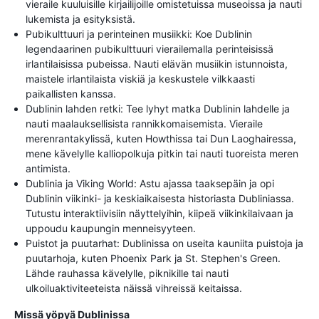
vieraile kuuluisille kirjailijoille omistetuissa museoissa ja nauti
lukemista ja esityksistä.
Pubikulttuuri ja perinteinen musiikki: Koe Dublinin
legendaarinen pubikulttuuri vierailemalla perinteisissä
irlantilaisissa pubeissa. Nauti elävän musiikin istunnoista,
maistele irlantilaista viskiä ja keskustele vilkkaasti
paikallisten kanssa.
Dublinin lahden retki: Tee lyhyt matka Dublinin lahdelle ja
nauti maalauksellisista rannikkomaisemista. Vieraile
merenrantakylissä, kuten Howthissa tai Dun Laoghairessa,
mene kävelylle kalliopolkuja pitkin tai nauti tuoreista meren
antimista.
Dublinia ja Viking World: Astu ajassa taaksepäin ja opi
Dublinin viikinki- ja keskiaikaisesta historiasta Dubliniassa.
Tutustu interaktiivisiin näyttelyihin, kiipeä viikinkilaivaan ja
uppoudu kaupungin menneisyyteen.
Puistot ja puutarhat: Dublinissa on useita kauniita puistoja ja
puutarhoja, kuten Phoenix Park ja St. Stephen's Green.
Lähde rauhassa kävelylle, piknikille tai nauti
ulkoiluaktiviteeteista näissä vihreissä keitaissa.
Missä yöpyä Dublinissa