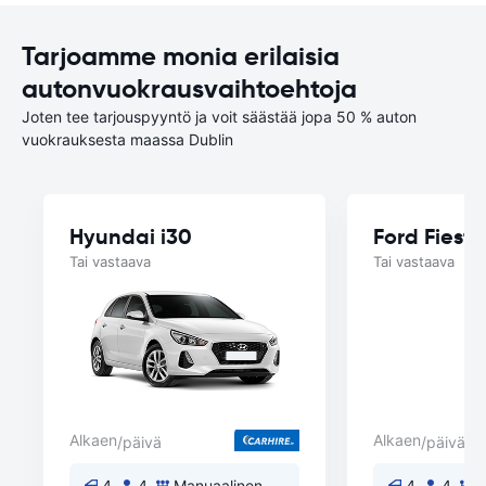
Tarjoamme monia erilaisia
autonvuokrausvaihtoehtoja
Joten tee tarjouspyyntö ja voit säästää jopa 50 % auton
vuokrauksesta maassa Dublin
Hyundai i30
Ford Fiesta
Tai vastaava
Tai vastaava
Alkaen
Alkaen
/päivä
/päivä
4
4
Manuaalinen
4
4
M