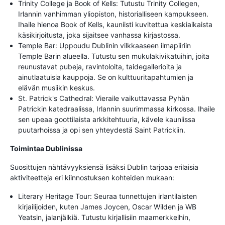
Trinity College ja Book of Kells: Tutustu Trinity Collegen,
Irlannin vanhimman yliopiston, historialliseen kampukseen.
Ihaile hienoa Book of Kells, kauniisti kuvitettua keskiaikaista
käsikirjoitusta, joka sijaitsee vanhassa kirjastossa.
Temple Bar: Uppoudu Dublinin vilkkaaseen ilmapiiriin
Temple Barin alueella. Tutustu sen mukulakivikatuihin, joita
reunustavat pubeja, ravintoloita, taidegallerioita ja
ainutlaatuisia kauppoja. Se on kulttuuritapahtumien ja
elävän musiikin keskus.
St. Patrick's Cathedral: Vieraile vaikuttavassa Pyhän
Patrickin katedraalissa, Irlannin suurimmassa kirkossa. Ihaile
sen upeaa goottilaista arkkitehtuuria, kävele kauniissa
puutarhoissa ja opi sen yhteydestä Saint Patrickiin.
Toimintaa Dublinissa
Suosittujen nähtävyyksiensä lisäksi Dublin tarjoaa erilaisia
aktiviteetteja eri kiinnostuksen kohteiden mukaan:
Literary Heritage Tour: Seuraa tunnettujen irlantilaisten
kirjailijoiden, kuten James Joycen, Oscar Wilden ja WB
Yeatsin, jalanjälkiä. Tutustu kirjallisiin maamerkkeihin,