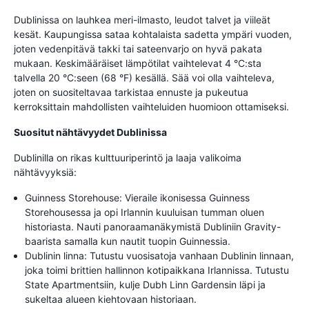
Dublinissa on lauhkea meri-ilmasto, leudot talvet ja viileät
kesät. Kaupungissa sataa kohtalaista sadetta ympäri vuoden,
joten vedenpitävä takki tai sateenvarjo on hyvä pakata
mukaan. Keskimääräiset lämpötilat vaihtelevat 4 °C:sta
talvella 20 °C:seen (68 °F) kesällä. Sää voi olla vaihteleva,
joten on suositeltavaa tarkistaa ennuste ja pukeutua
kerroksittain mahdollisten vaihteluiden huomioon ottamiseksi.
Suositut nähtävyydet Dublinissa
Dublinilla on rikas kulttuuriperintö ja laaja valikoima
nähtävyyksiä:
Guinness Storehouse: Vieraile ikonisessa Guinness
Storehousessa ja opi Irlannin kuuluisan tumman oluen
historiasta. Nauti panoraamanäkymistä Dubliniin Gravity-
baarista samalla kun nautit tuopin Guinnessia.
Dublinin linna: Tutustu vuosisatoja vanhaan Dublinin linnaan,
joka toimi brittien hallinnon kotipaikkana Irlannissa. Tutustu
State Apartmentsiin, kulje Dubh Linn Gardensin läpi ja
sukeltaa alueen kiehtovaan historiaan.