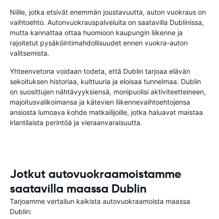
Niille, jotka etsivät enemmän joustavuutta, auton vuokraus on
vaihtoehto. Autonvuokrauspalveluita on saatavilla Dublinissa,
mutta kannattaa ottaa huomioon kaupungin liikenne ja
rajoitetut pysäköintimahdollisuudet ennen vuokra-auton
valitsemista.
Yhteenvetona voidaan todeta, että Dublin tarjoaa elävän
sekoituksen historiaa, kulttuuria ja eloisaa tunnelmaa. Dublin
on suosittujen nähtävyyksiensä, monipuolisi aktiviteetteineen,
majoitusvalikoimansa ja kätevien liikennevaihtoehtojensa
ansiosta lumoava kohde matkailijoille, jotka haluavat maistaa
irlantilaista perintöä ja vieraanvaraisuutta.
Jotkut autovuokraamoistamme
saatavilla maassa Dublin
Tarjoamme vertailun kaikista autovuokraamoista maassa
Dublin: