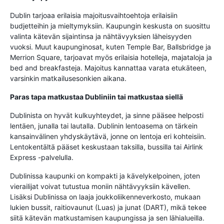
Dublin tarjoaa erilaisia majoitusvaihtoehtoja erilaisiin
budjetteihin ja mieltymyksiin. Kaupungin keskusta on suosittu
valinta kätevän sijaintinsa ja nähtävyyksien läheisyyden
vuoksi. Muut kaupunginosat, kuten Temple Bar, Ballsbridge ja
Merrion Square, tarjoavat myös erilaisia hotelleja, majataloja ja
bed and breakfasteja. Majoitus kannattaa varata etukäteen,
varsinkin matkailusesonkien aikana.
Paras tapa matkustaa Dubliniin tai matkustaa siellä
Dublinista on hyvät kulkuyhteydet, ja sinne pääsee helposti
lentäen, junalla tai lautalla. Dublinin lentoasema on tärkein
kansainvälinen yhdyskäytävä, jonne on lentoja eri kohteisiin.
Lentokentältä pääset keskustaan taksilla, bussilla tai Airlink
Express -palvelulla.
Dublinissa kaupunki on kompakti ja kävelykelpoinen, joten
vierailijat voivat tutustua moniin nähtävyyksiin kävellen.
Lisäksi Dublinissa on laaja joukkoliikenneverkosto, mukaan
lukien bussit, raitiovaunut (Luas) ja junat (DART), mikä tekee
siitä kätevän matkustamisen kaupungissa ja sen lähialueilla.