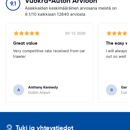
Vuokra-Auton Arvioon
9.1
Asiakkaiden keskimääräinen arvosana meistä on
9.1/10 kaikkiaan 12840 arviosta
30-12-2020
Great value
Very competitive rate received from car
I will always 
trawler
out so well 
Anthony Kennedy
Gary 
A
G
Dublin Airport
Dubli
Tuki ja yhteystiedot