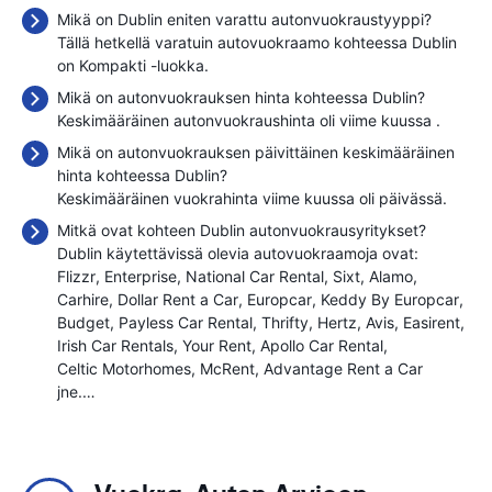
Mikä on Dublin eniten varattu autonvuokraustyyppi?
Tällä hetkellä varatuin autovuokraamo kohteessa Dublin
on Kompakti -luokka.
Mikä on autonvuokrauksen hinta kohteessa Dublin?
Keskimääräinen autonvuokraushinta oli viime kuussa
.
Mikä on autonvuokrauksen päivittäinen keskimääräinen
hinta kohteessa Dublin?
Keskimääräinen vuokrahinta viime kuussa oli
päivässä.
Mitkä ovat kohteen Dublin autonvuokrausyritykset?
Dublin käytettävissä olevia autovuokraamoja ovat:
Flizzr
Enterprise
National Car Rental
Sixt
Alamo
Carhire
Dollar Rent a Car
Europcar
Keddy By Europcar
Budget
Payless Car Rental
Thrifty
Hertz
Avis
Easirent
Irish Car Rentals
Your Rent
Apollo Car Rental
Celtic Motorhomes
McRent
Advantage Rent a Car
jne.…