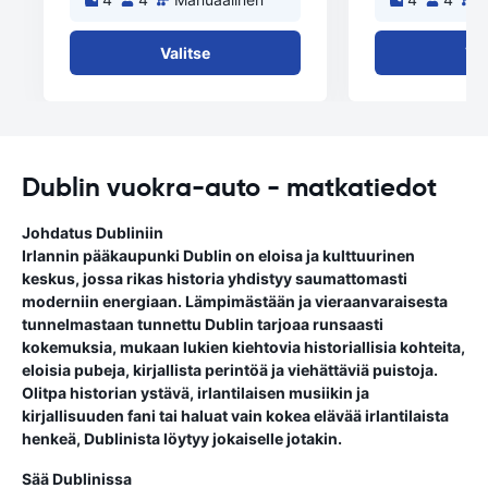
Valitse
Val
Dublin vuokra-auto - matkatiedot
Johdatus Dubliniin
Irlannin pääkaupunki Dublin on eloisa ja kulttuurinen
keskus, jossa rikas historia yhdistyy saumattomasti
moderniin energiaan. Lämpimästään ja vieraanvaraisesta
tunnelmastaan tunnettu Dublin tarjoaa runsaasti
kokemuksia, mukaan lukien kiehtovia historiallisia kohteita,
eloisia pubeja, kirjallista perintöä ja viehättäviä puistoja.
Olitpa historian ystävä, irlantilaisen musiikin ja
kirjallisuuden fani tai haluat vain kokea elävää irlantilaista
henkeä, Dublinista löytyy jokaiselle jotakin.
Sää Dublinissa