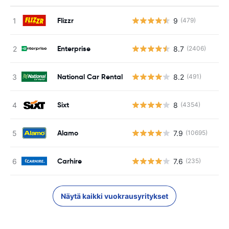
Flizzr
9
(479)
Enterprise
8.7
(2406)
National Car Rental
8.2
(491)
Sixt
8
(4354)
Alamo
7.9
(10695)
Carhire
7.6
(235)
Näytä kaikki vuokrausyritykset