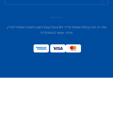
אתר זה הוא בבעלות ומופעל על ידי EasyTerra BV ורשום בלשכת המסחר ליוורדן,
הולנד, מספר 01104443