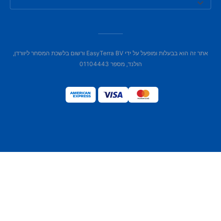
אתר זה הוא בבעלות ומופעל על ידי EasyTerra BV ורשום בלשכת המסחר ליוורדן,
הולנד, מספר 01104443